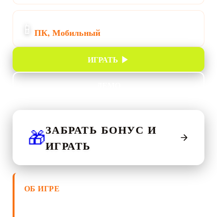
ПЛАТФОРМЫ
📱
ПК, Мобильный
ИГРАТЬ
ДЕМО
ЗАБРАТЬ БОНУС И
🎁
ИГРАТЬ
ОБ ИГРЕ
Reel Keeper Power Reels — слот от Red Tiger Gaming