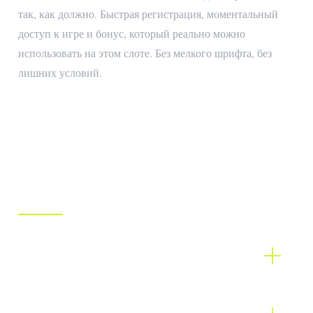
так, как должно. Быстрая регистрация, моментальный
доступ к игре и бонус, который реально можно
использовать на этом слоте. Без мелкого шрифта, без
лишних условий.
Частые Вопросы о Reel Keeper
Power Reels в YohoSlot
Можно ли играть в Reel Keeper Power Reels
на мобильном?
Да, абсолютно. Reel Keeper Power Reels от Red Tiger
Gaming полностью адаптирован для мобильных
Безопасно ли играть на реальные деньги в