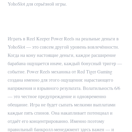
YohoSlot для серьёзной игры.
Reel Keeper Power Reels на Реальные
Деньги: Максимум от Игры
Играть в Reel Keeper Power Reels на реальные деньги в
YohoSlot — это совсем другой уровень вовлечённости.
Когда на кону настоящие деньги, каждое расширение
барабана ощущается иначе, каждый бонусный тригер —
событие. Power Reels механика от Red Tiger Gaming
создана именно для этого ощущения: нарастающего
напряжения и взрывного результата. Волатильность 6/6
— это честное предупреждение и одновременно
обещание. Игра не будет сыпать мелкими выплатами
каждые пять спинов. Она накапливает потенциал и
отдаёт его концентрированно. Именно поэтому
правильный банкролл-менеджмент здесь важен — и