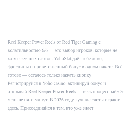
Начни Играть в Reel Keeper
Power Reels Прямо Сейчас
Reel Keeper Power Reels от Red Tiger Gaming с
волатильностью 6/6 — это выбор игроков, которые не
хотят скучных слотов. YohoSlot даёт тебе демо,
фриспины и приветственный бонус в одном пакете. Всё
готово — осталось только нажать кнопку.
Регистрируйся в Yoho casino, активируй бонус и
открывай Reel Keeper Power Reels — весь процесс займёт
меньше пяти минут. В 2026 году лучшие слоты играют
здесь. Присоединяйся к тем, кто уже знает.