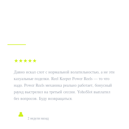
Что Говорят Игроки о Reel
Keeper Power Reels в YohoSlot
★
★
★
★
★
Давно искал слот с нормальной волатильностью, а не эти
казуальные поделки. Reel Keeper Power Reels — то что
надо. Power Reels механика реально работает, бонусный
раунд выстрелил на третьей сессии. YohoSlot выплатил
без вопросов. Буду возвращаться.
Артём К.
👤
2 недели назад