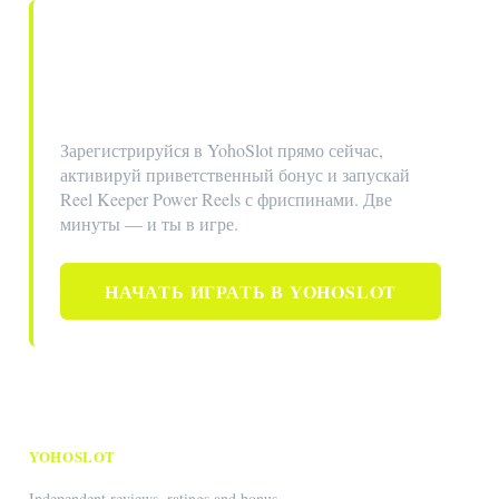
Играй в Reel Keeper Power
Reels — Бонус Уже Ждёт
Зарегистрируйся в YohoSlot прямо сейчас,
активируй приветственный бонус и запускай
Reel Keeper Power Reels с фриспинами. Две
минуты — и ты в игре.
НАЧАТЬ ИГРАТЬ В YOHOSLOT
YOHOSLOT
Independent reviews, ratings and bonus