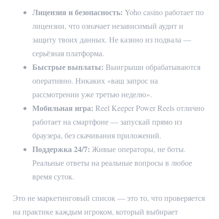
Лицензия и безопасность:
Yoho casino работает по
лицензии, что означает независимый аудит и
защиту твоих данных. Не казино из подвала —
серьёзная платформа.
Быстрые выплаты:
Выигрыши обрабатываются
оперативно. Никаких «ваш запрос на
рассмотрении уже третью неделю».
Мобильная игра:
Reel Keeper Power Reels отлично
работает на смартфоне — запускай прямо из
браузера, без скачивания приложений.
Поддержка 24/7:
Живые операторы, не боты.
Реальные ответы на реальные вопросы в любое
время суток.
Это не маркетинговый список — это то, что проверяется
на практике каждым игроком, который выбирает