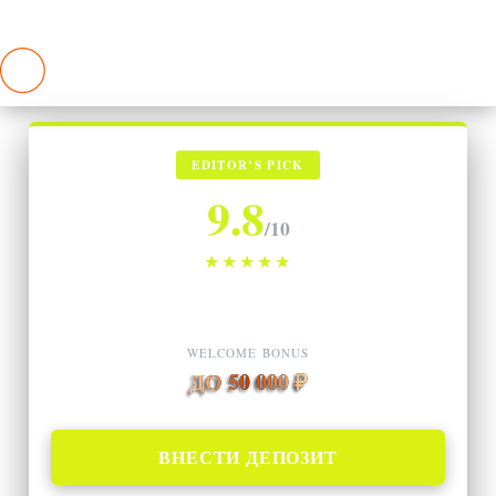
YohoSlot — Independent Reviews & Ratings
EDITOR’S PICK
9.8
/10
★
★
★
★
★
Минимальный депозит YohoSlot — играй с умом
WELCOME BONUS
ДО 50 000 ₽
ДО 50 000 ₽
ВНЕСТИ ДЕПОЗИТ