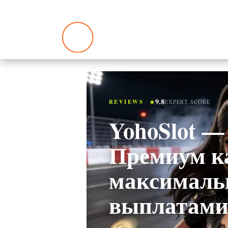
YohoSlot — Independent Reviews & Ratings
ГЛАВНАЯ
9.8
★
REVIEWS
EXPERT SCORE
YohoSlot —
Премиум ка
максимал
выплатам