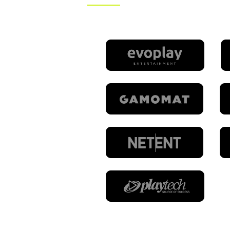
завершения турнира.
уведомления при признаках пробле
проблемы, ответственная игра. Доп
обучение по выявлению зависимого п
гайды для самостоятельного решени
сотрудничает с организациями помощ
системе тикетов для контроля качест
Anonymous. Предоставляем бесплатн
специализированные ресурсы. Строг
обязательной верификацией докумен
о рисках азартных игр.