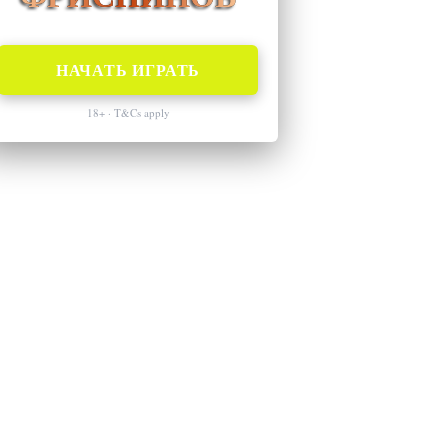
НАЧАТЬ ИГРАТЬ
18+ · T&Cs apply