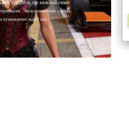
луб YohoSlot, где каждый спин
 прибыли. Эксклюзивные слоты,
служивание ждут вас.
мые вопросы о