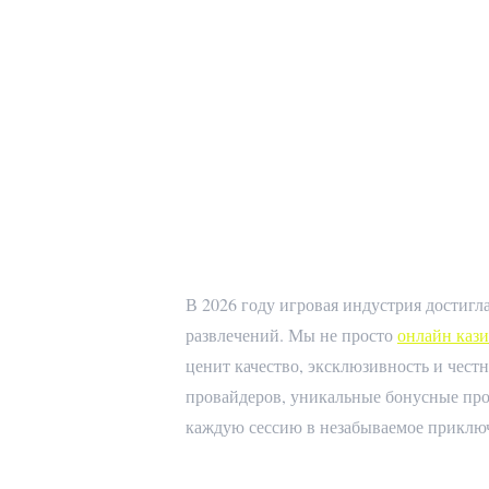
YohoSlot кази
элитной игры
В 2026 году игровая индустрия достигла
развлечений. Мы не просто
онлайн кази
ценит качество, эксклюзивность и чест
провайдеров, уникальные бонусные про
каждую сессию в незабываемое приключ