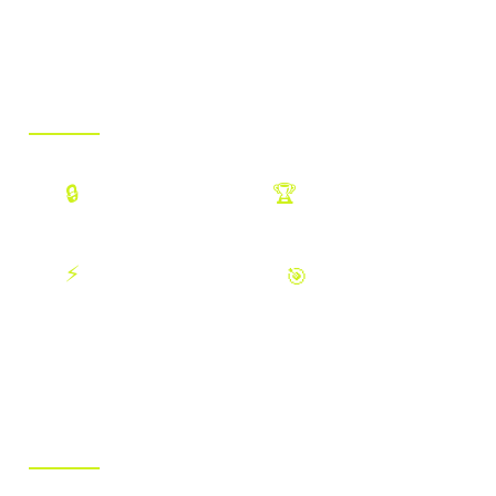
Гарантии безопасности
YohoSlot
🔒
🏆
SSL шифрование
Лицензия Кюрасао
⚡
🎯
Быстрые выплаты
Честные слоты
Отзывы игроков YohoSlot