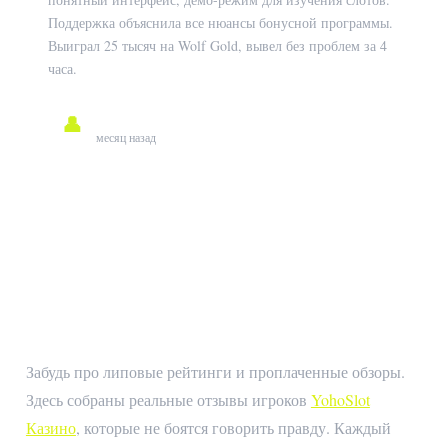
Поддержка объяснила все нюансы бонусной программы.
Выиграл 25 тысяч на Wolf Gold, вывел без проблем за 4
часа.
Михаил Т.
👤
месяц назад
Обзор казино YohoSlot
глазами игроков
Забудь про липовые рейтинги и проплаченные обзоры.
Здесь собраны реальные отзывы игроков
YohoSlot
Казино
, которые не боятся говорить правду. Каждый