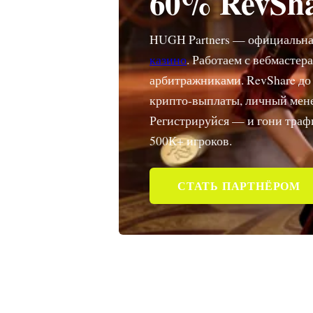
60% RevSh
HUGH Partners — официальна
казино
. Работаем с вебмастер
арбитражниками. RevShare до 
крипто-выплаты, личный мене
Регистрируйся — и гони траф
500К+ игроков.
СТАТЬ ПАРТНЁРОМ