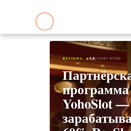
YohoSlot — Independent Reviews & Ratings
ГЛАВНАЯ
9.8
★
REVIEWS
EXPERT SCORE
Партнёрск
программа
YohoSlot —
зарабатыва