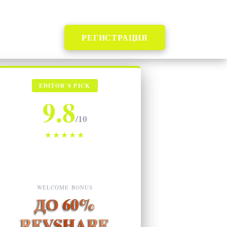
ВОЙТИ
РЕГИСТРАЦИЯ
EDITOR’S PICK
9.8
/10
★
★
★
★
★
Партнёрская программа YohoSlot —
зарабатывай до 60% RevShare
WELCOME BONUS
ДО 60%
ДО 60%
REVSHARE
REVSHARE