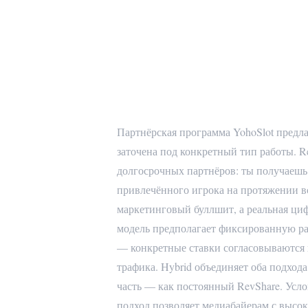
Комиссионные модел
Партнёрская программа YohoSlot предла
заточена под конкретный тип работы. R
долгосрочных партнёров: ты получаешь
привлечённого игрока на протяжении вс
маркетинговый буллшит, а реальная ци
модель предполагает фиксированную ра
— конкретные ставки согласовываются 
трафика. Hybrid объединяет оба подхода
часть — как постоянный RevShare. Усло
подход позволяет медиабайерам с высо