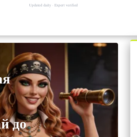
Updated daily · Expert verified
БОНУСЫ
ЗЕРКАЛО
ВХОД
ОТЗЫВЫ
ПРИЛОЖЕНИЕ
ая
й до