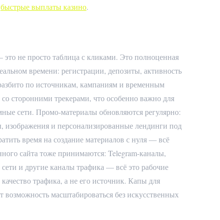
е
быстрые выплаты казино
.
истика для партнёров
 это не просто таблица с кликами. Это полноценная
реальном времени: регистрации, депозиты, активность
разбито по источникам, кампаниям и временным
со сторонними трекерами, что особенно важно для
мные сети. Промо-материалы обновляются регулярно:
ы, изображения и персонализированные лендинги под
тить время на создание материалов с нуля — всё
енного сайта тоже принимаются: Telegram-каналы,
сети и другие каналы трафика — всё это рабочие
качество трафика, а не его источник. Капы для
ёт возможность масштабироваться без искусственных