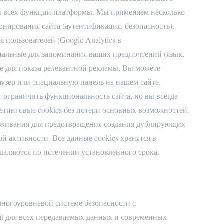
ы всех функций платформы. Мы применяем несколько
онирования сайта (аутентификация, безопасность),
 пользователей (Google Analytics в
альные для запоминания ваших предпочтений (язык,
е для показа релевантной рекламы. Вы можете
раузер или специальную панель на нашем сайте.
 ограничить функциональность сайта, но вы всегда
етинговые cookies без потери основных возможностей.
еживания для предотвращения создания дублирующих
й активности. Все данные cookies хранятся в
даляются по истечении установленного срока.
ава пользователей
многоуровневой системе безопасности с
t для всех передаваемых данных и современных