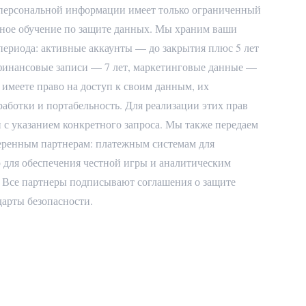
 персональной информации имеет только ограниченный
ное обучение по защите данных. Мы храним ваши
периода: активные аккаунты — до закрытия плюс 5 лет
финансовые записи — 7 лет, маркетинговые данные —
 имеете право на доступ к своим данным, их
работки и портабельность. Для реализации этих прав
 с указанием конкретного запроса. Мы также передаем
ренным партнерам: платежным системам для
 для обеспечения честной игры и аналитическим
. Все партнеры подписывают соглашения о защите
арты безопасности.
итесь с нашим специалистом по
обратной связи или по электронной почте
ния подробной консультации.