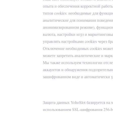
опыта и обеспечения корректной работ
типов cookies: необходимые для функци
аналитические для понимания поведения
анонимизированном режиме), функцион
валюта, настройки игр) и маркетинговы
управлять настройками cookies через б
Отключение необходимых cookies может
можете запретить аналитические и марк
Мы также используем технологии отсл
аккаунтов и обнаружения подозрительно
зашифрованном виде и автоматически у
Защита данных и пр
Защита данных YohoSlot базируется на 
использованием SSL-шифрования 256-bi