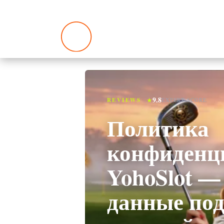
YohoSlot — Independent Reviews & Ratings
ГЛАВНАЯ
9.8
★
REVIEWS
EXPERT SCORE
Политика
конфиденц
YohoSlot 
данные по