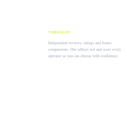
YOHOSLOT
Independent reviews, ratings and bonus
comparisons. Our editors test and score every
operator so you can choose with confidence.