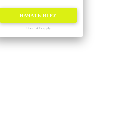
НАЧАТЬ ИГРУ
18+ · T&Cs apply