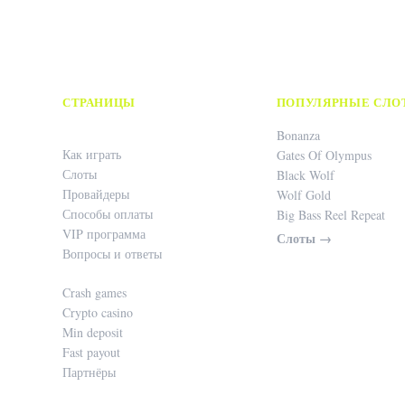
СТРАНИЦЫ
ПОПУЛЯРНЫЕ СЛО
ТОП Казино
Bonanza
Как играть
Gates Of Olympus
Слоты
Black Wolf
Провайдеры
Wolf Gold
Способы оплаты
Big Bass Reel Repeat
VIP программа
Слоты →
Вопросы и ответы
Demo games
Crash games
Crypto casino
Min deposit
Fast payout
Партнёры