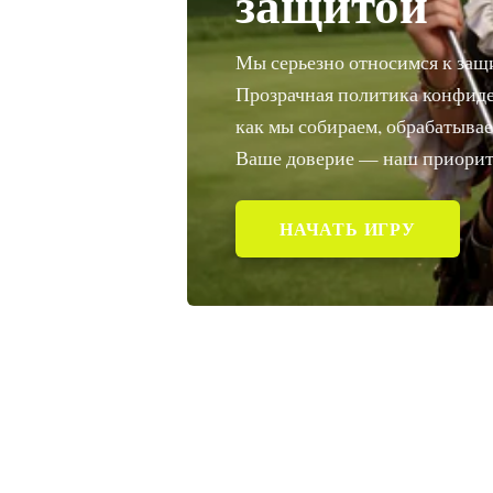
защитой
Мы серьезно относимся к защ
Прозрачная политика конфиде
как мы собираем, обрабатыв
Ваше доверие — наш приорит
НАЧАТЬ ИГРУ
Защита данных