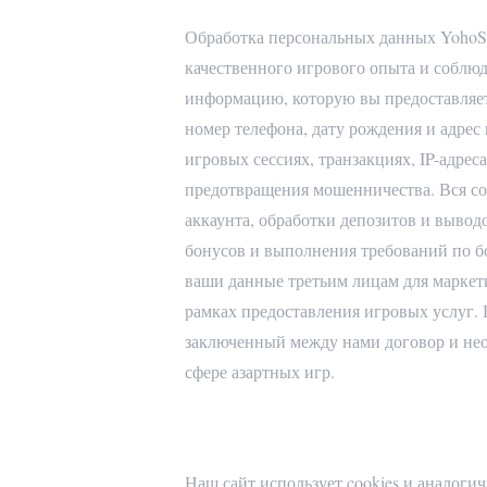
Обработка персональных данных YohoSl
качественного игрового опыта и соблю
информацию, которую вы предоставляет
номер телефона, дату рождения и адре
игровых сессиях, транзакциях, IP-адрес
предотвращения мошенничества. Вся с
аккаунта, обработки депозитов и вывод
бонусов и выполнения требований по б
ваши данные третьим лицам для маркет
рамках предоставления игровых услуг.
заключенный между нами договор и нео
сфере азартных игр.
Cookies и технолог
Наш сайт использует cookies и аналоги