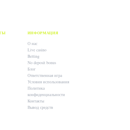
ТЫ
ИНФОРМАЦИЯ
О нас
Live casino
Betting
No deposit bonus
Блог
Ответственная игра
Условия использования
Политика
конфиденциальности
Контакты
Вывод средств
Регистрация