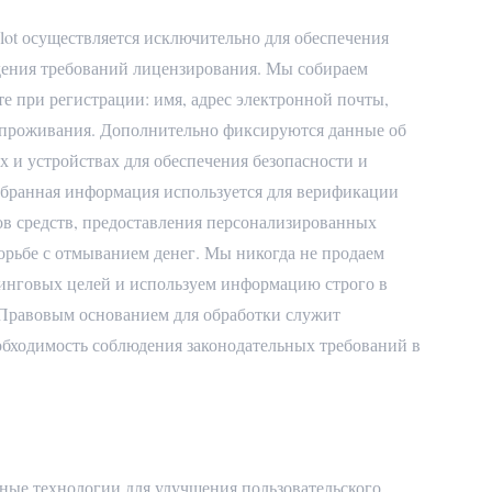
ot осуществляется исключительно для обеспечения
дения требований лицензирования. Мы собираем
е при регистрации: имя, адрес электронной почты,
с проживания. Дополнительно фиксируются данные об
ах и устройствах для обеспечения безопасности и
обранная информация используется для верификации
ов средств, предоставления персонализированных
орьбе с отмыванием денег. Мы никогда не продаем
инговых целей и используем информацию строго в
 Правовым основанием для обработки служит
бходимость соблюдения законодательных требований в
ии отслеживания
чные технологии для улучшения пользовательского