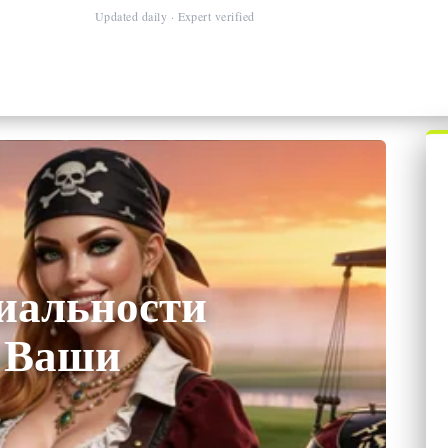
Updated daily · Expert verified
БОНУСЫ
ЗЕРКАЛО
ВХОД
ОТЗЫВЫ
ПРИЛОЖЕНИЕ
иальности
— Ваши
д