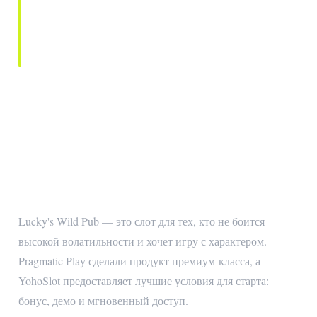
регистрации, реальные деньги — после одного
клика. YohoSlot даёт бонус на первый депозит. Не
затягивай — крути сейчас.
Начни крутить Lucky's Wild
Pub прямо сейчас
Lucky's Wild Pub — это слот для тех, кто не боится
высокой волатильности и хочет игру с характером.
Pragmatic Play сделали продукт премиум-класса, а
YohoSlot предоставляет лучшие условия для старта:
бонус, демо и мгновенный доступ.