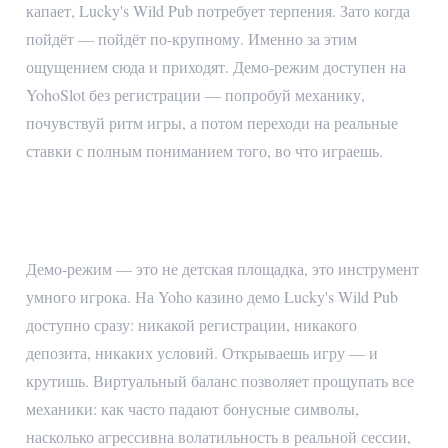
капает, Lucky's Wild Pub потребует терпения. Зато когда
пойдёт — пойдёт по-крупному. Именно за этим
ощущением сюда и приходят. Демо-режим доступен на
YohoSlot без регистрации — попробуй механику,
почувствуй ритм игры, а потом переходи на реальные
ставки с полным пониманием того, во что играешь.
Демо Lucky's Wild Pub — попробуй
без риска
Демо-режим — это не детская площадка, это инструмент
умного игрока. На Yoho казино демо Lucky's Wild Pub
доступно сразу: никакой регистрации, никакого
депозита, никаких условий. Открываешь игру — и
крутишь. Виртуальный баланс позволяет прощупать все
механики: как часто падают бонусные символы,
насколько агрессивна волатильность в реальной сессии,