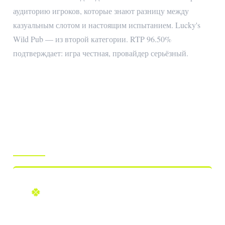
аудиторию игроков, которые знают разницу между
казуальным слотом и настоящим испытанием. Lucky's
Wild Pub — из второй категории. RTP 96.50%
подтверждает: игра честная, провайдер серьёзный.
Почему играют в Lucky's Wild
Pub на YohoSlot
🍀
Провайдер мирового уровня