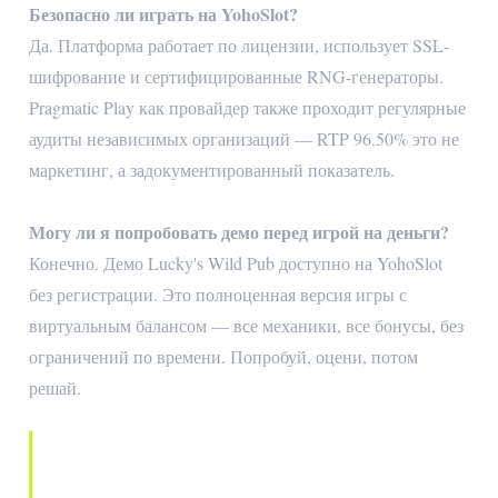
Безопасно ли играть на YohoSlot?
Да. Платформа работает по лицензии, использует SSL-
шифрование и сертифицированные RNG-генераторы.
Pragmatic Play как провайдер также проходит регулярные
аудиты независимых организаций — RTP 96.50% это не
маркетинг, а задокументированный показатель.
Могу ли я попробовать демо перед игрой на деньги?
Конечно. Демо Lucky's Wild Pub доступно на YohoSlot
без регистрации. Это полноценная версия игры с
виртуальным балансом — все механики, все бонусы, без
ограничений по времени. Попробуй, оцени, потом
решай.
⚡ Lucky's Wild Pub — волатильность 6/6, RTP
96.50%, провайдер Pragmatic Play. Демо без