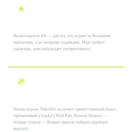
🔥
Максимальная волатильность
Волатильность 6/6 — для тех, кто играет за большими
выплатами, а не мелкими подачками. Игра требует
характера, зато награждает соответственно.
🎁
Бонус на первый депозит
Новые игроки YohoSlot получают приветственный бонус,
применимый к Lucky's Wild Pub. Больше баланса —
больше спинов — больше шансов поймать крупную
выплату.