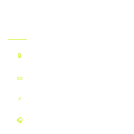
YohoSlot — платформа, которой
доверяют
🔒
SSL-шифрование данных
📜
Лицензированное казино
⚡
Быстрые выплаты 24ч
🎧
Поддержка 24/7