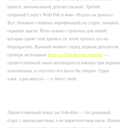
крипта, минимальный депозит низкий. Третий:
открывай Lucky's Wild Pub и жми «Играть на деньги».
Всё. Никаких сложных верификаций на старте, никаких
скрытых шагов. Йохо казино строилось для людей,
которые ценят своё время и не хотят тратить его на
бюрократию. Важный момент: перед первым депозитом
проверь актуальные
Бонусы YohoSlot на депозит
—
приветственный пакет активируется именно при первом
пополнении, и упустить его было бы обидно. Один
клик, одна минута — и бонус твой.
Бонус на Lucky's Wild Pub — что
получаешь при регистрации
Приветственный бонус на YohoSlot — это реальный
старт с преимуществом, а не маркетинговая пыль. Новые