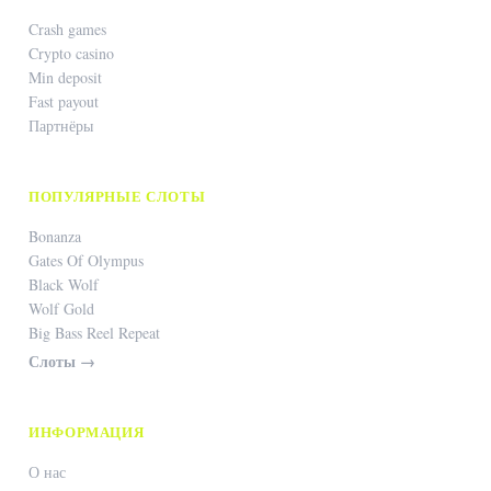
Demo games
Crash games
Crypto casino
Min deposit
Fast payout
Партнёры
ПОПУЛЯРНЫЕ СЛОТЫ
Bonanza
Gates Of Olympus
Black Wolf
Wolf Gold
Big Bass Reel Repeat
Слоты →
ИНФОРМАЦИЯ
О нас